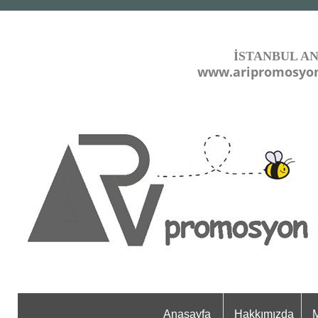
İSTANBUL A
www.aripromosyo
Anasayfa
Hakkımızda
M