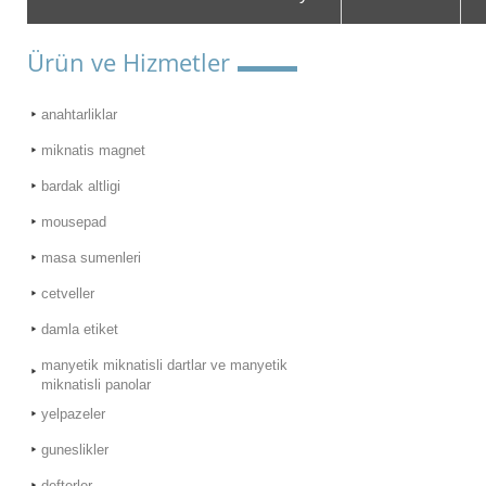
Ürün ve Hizmetler
anahtarliklar
miknatis magnet
bardak altligi
mousepad
masa sumenleri
cetveller
damla etiket
manyetik miknatisli dartlar ve manyetik
miknatisli panolar
yelpazeler
guneslikler
defterler