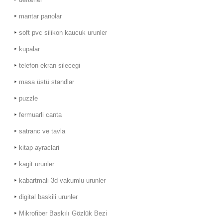
mantar panolar
soft pvc silikon kaucuk urunler
kupalar
telefon ekran silecegi
masa üstü standlar
puzzle
fermuarli canta
satranc ve tavla
kitap ayraclari
kagit urunler
kabartmali 3d vakumlu urunler
digital baskili urunler
Mikrofiber Baskılı Gözlük Bezi