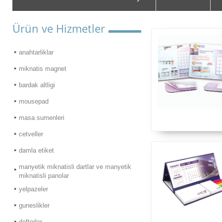
Ürün ve Hizmetler
anahtarliklar
miknatis magnet
bardak altligi
mousepad
masa sumenleri
cetveller
damla etiket
manyetik miknatisli dartlar ve manyetik
miknatisli panolar
yelpazeler
guneslikler
defterler