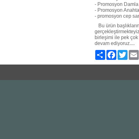
- Promosyon Damla E
- Promosyon Anahtarl
- promosyon cep san
Bu ürün başlıklarını
gerçekleştirmektey
birleşimi ile pek ço
devam ediyoruz....
Paylaş
Facebook
Twitte