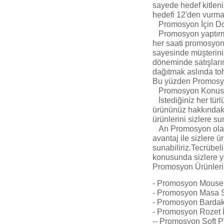
sayede hedef kitleni
hedefi 12'den vurman
Promosyon İçin D
Promosyon yaptırmak
her saati promosyon
sayesinde müşteriniz 
döneminde satışları
dağıtmak aslında toh
Bu yüzden Promosyon
Promosyon Konusund
İstediğiniz her türl
ürününüz hakkındaki
ürünlerini sizlere sun
Arı Promosyon olara
avantaj ile sizlere ü
sunabiliriz.Tecrübe
konusunda sizlere ya
Promosyon Ürünleri 
- Promosyon Mousep
- Promosyon Masa Sü
- Promosyon Bardak 
- Promosyon Rozet İ
-- Promosyon Soft P