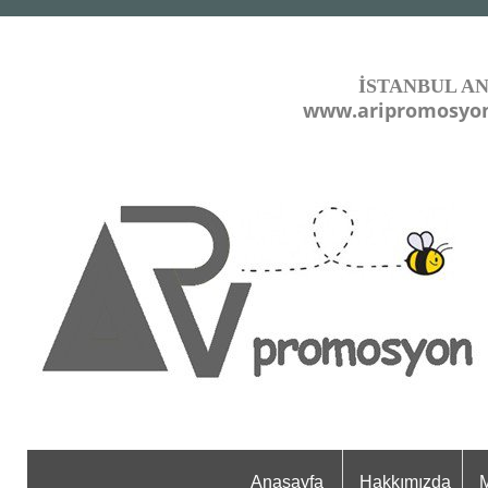
İSTANBUL A
www.aripromosyo
Anasayfa
Hakkımızda
M