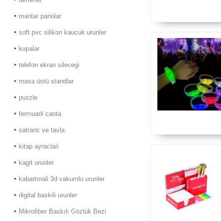
mantar panolar
soft pvc silikon kaucuk urunler
kupalar
telefon ekran silecegi
masa üstü standlar
puzzle
fermuarli canta
satranc ve tavla
kitap ayraclari
kagit urunler
kabartmali 3d vakumlu urunler
digital baskili urunler
Mikrofiber Baskılı Gözlük Bezi