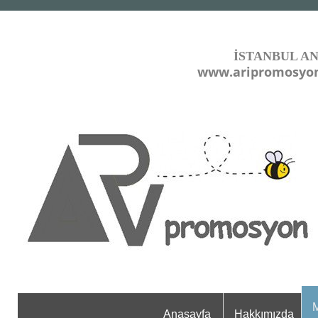
İSTANBUL A
www.aripromosyo
M
Anasayfa
Hakkımızda