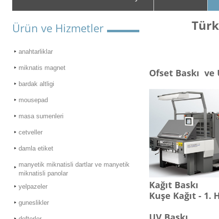
Türk
Ürün ve Hizmetler
anahtarliklar
miknatis magnet
Ofset Baskı ve 
bardak altligi
mousepad
masa sumenleri
cetveller
damla etiket
manyetik miknatisli dartlar ve manyetik
miknatisli panolar
Kağıt Baskı
yelpazeler
Kuşe Kağıt - 1.
guneslikler
UV Baskı
defterler