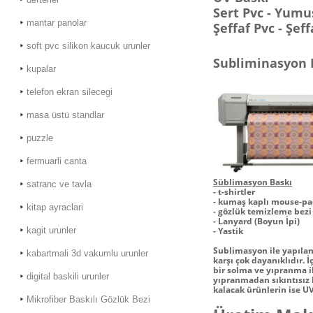
Sert Pvc - Yumuş
mantar panolar
Şeffaf Pvc - Şef
soft pvc silikon kaucuk urunler
Subliminasyon 
kupalar
telefon ekran silecegi
masa üstü standlar
puzzle
fermuarli canta
Süblimasyon Baskı
satranc ve tavla
-
t-shirtler
- kumaş kaplı mouse-p
kitap ayraclari
- gözlük temizleme bezi
- Lanyard (Boyun İpi)
kagit urunler
- Yastik
Sublimasyon
ile yapıla
kabartmali 3d vakumlu urunler
karşı çok dayanıklıdır.
bir solma ve yıpranma il
digital baskili urunler
yıpranmadan sıkıntısız 
kalacak ürünlerin ise UV
Mikrofiber Baskılı Gözlük Bezi