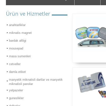
Ürün ve Hizmetler
anahtarliklar
miknatis magnet
bardak altligi
mousepad
masa sumenleri
cetveller
damla etiket
manyetik miknatisli dartlar ve manyetik
miknatisli panolar
yelpazeler
guneslikler
defterler