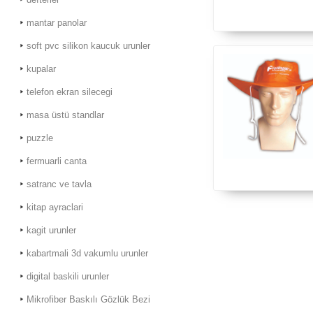
mantar panolar
soft pvc silikon kaucuk urunler
kupalar
telefon ekran silecegi
masa üstü standlar
puzzle
fermuarli canta
satranc ve tavla
kitap ayraclari
kagit urunler
kabartmali 3d vakumlu urunler
digital baskili urunler
Mikrofiber Baskılı Gözlük Bezi