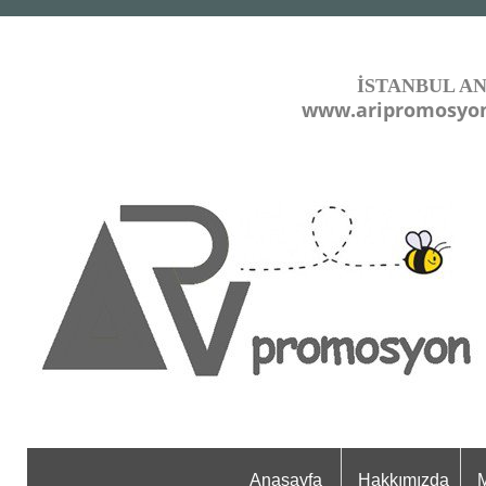
İSTANBUL A
www.aripromosyo
Anasayfa
Hakkımızda
M