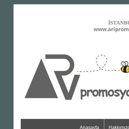
İSTANB
www.ariprom
Anasayfa
Hakkımız