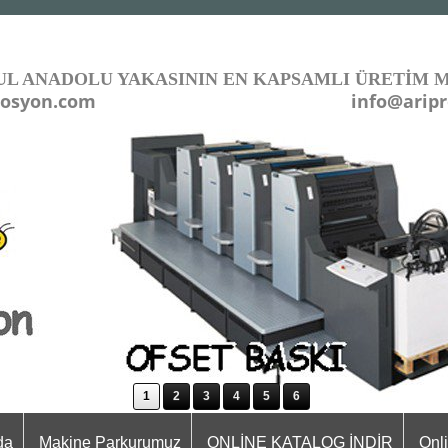
UL ANADOLU YAKASININ EN KAPSAMLI ÜRETİM 
osyon.com
info@arip
1
2
3
4
5
6
da
Makine Parkurumuz
ONLİNE KATALOG İNDİR
Onl