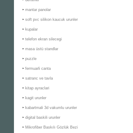
mantar panolar
soft pvc silikon kaucuk urunler
kupalar
telefon ekran silecegi
masa üstü standlar
puzzle
fermuarli canta
satranc ve tavla
kitap ayraclari
kagit urunler
kabartmali 3d vakumlu urunler
digital baskili urunler
Mikrofiber Baskılı Gözlük Bezi