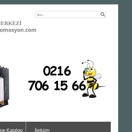
MERKEZİ
romosyon.com
ine Katalog
İletişim