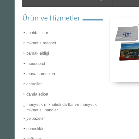
Ürün ve Hizmetler
anahtarliklar
miknatis magnet
bardak altligi
mousepad
masa sumenleri
cetveller
damla etiket
manyetik miknatisli dartlar ve manyetik
miknatisli panolar
yelpazeler
guneslikler
defterler