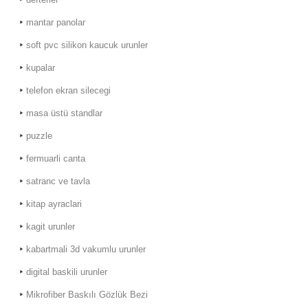
mantar panolar
soft pvc silikon kaucuk urunler
kupalar
telefon ekran silecegi
masa üstü standlar
puzzle
fermuarli canta
satranc ve tavla
kitap ayraclari
kagit urunler
kabartmali 3d vakumlu urunler
digital baskili urunler
Mikrofiber Baskılı Gözlük Bezi