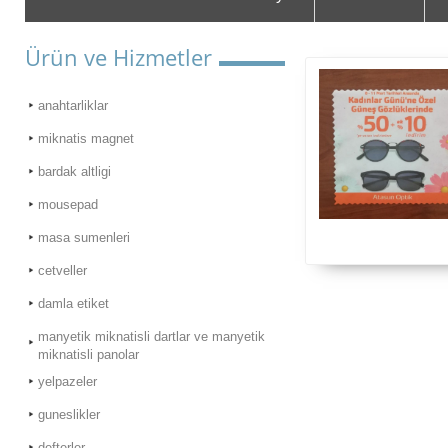
Ürün ve Hizmetler
anahtarliklar
miknatis magnet
bardak altligi
mousepad
masa sumenleri
cetveller
damla etiket
manyetik miknatisli dartlar ve manyetik
miknatisli panolar
yelpazeler
guneslikler
defterler